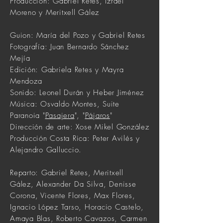
Producción: Gabriel Retes, Izrael
Moreno y Meritxell Gález
Guion: María del Pozo y Gabriel Retes
Fotografía: Juan Bernardo Sánchez
Mejía
Edición: Gabriela Retes y Mayra
Mendoza
Sonido: Leonel Durán y Heber Jiménez
Música: Osvaldo Montes
, Suite
Paranoia "
Pasajera
", "
Pájaros
"
Dirección de arte: Xose Mikel González
Producción Costa Rica: Peter Avilés y
Alejandro Galluccio.
Reparto: Gabriel Retes, Meritxell
Gález, Alexander Da Silva, Denisse
Corona, Vicente Flores, Max Flores,
Ignacio López Tarso, Horacio Castelo,
Amaya Blas, Roberto Cavazos, Carmen