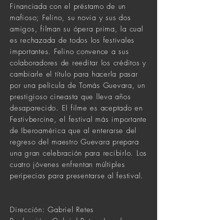
Financiada con el préstamo de un
mafioso; Felino, su novia y sus dos
amigos, filman su ópera prima, la cual
es rechazada de todos los festivales
importantes. Felino convence a sus
colaboradores de reeditar los créditos y
cambiarle el título para hacerla pasar
por una película de Tomás Guevara, un
prestigioso cineasta que lleva años
desaparecido. El filme es aceptado en
Festivbercine, el festival más importante
de Iberoamérica que al enterarse del
regreso del maestro Guevara prepara
una gran celebración para recibirlo. Los
cuatro jóvenes enfrentan múltiples
peripecias para presentarse al festival.
Dirección: Gabriel Retes