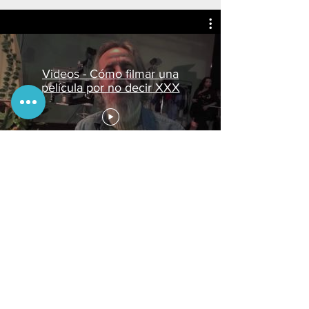
Videos - Cómo filmar una
película por no decir XXX
Contacto
Teléfono:
+52 (55) 62373397
Correo:
retesartes@retesartes.com
Ciudad de México, Tacubaya 11870
Horario de atención